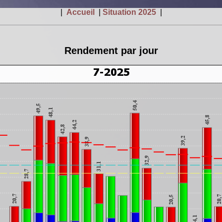
|
Accueil
|
Situation 2025
|
Rendement par jour