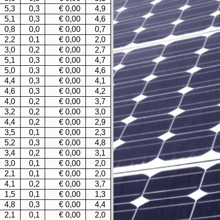
5,3
0,3
€ 0,00
4,9
5,1
0,3
€ 0,00
4,6
0,8
0,0
€ 0,00
0,7
2,2
0,1
€ 0,00
2,0
3,0
0,2
€ 0,00
2,7
5,1
0,3
€ 0,00
4,7
5,0
0,3
€ 0,00
4,6
4,4
0,3
€ 0,00
4,1
4,6
0,3
€ 0,00
4,2
4,0
0,2
€ 0,00
3,7
3,2
0,2
€ 0,00
3,0
4,4
0,2
€ 0,00
2,9
3,5
0,1
€ 0,00
2,3
5,2
0,3
€ 0,00
4,8
3,4
0,2
€ 0,00
3,1
3,0
0,1
€ 0,00
2,0
2,1
0,1
€ 0,00
2,0
4,1
0,2
€ 0,00
3,7
1,5
0,1
€ 0,00
1,3
4,8
0,3
€ 0,00
4,4
2,1
0,1
€ 0,00
2,0