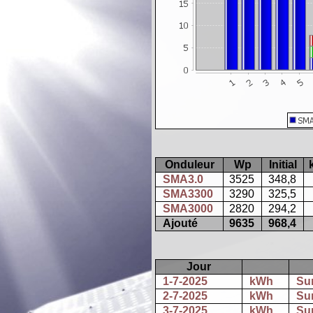
Onduleur
Wp
Initial
SMA3.0
3525
348,8
SMA3300
3290
325,5
SMA3000
2820
294,2
Ajouté
9635
968,4
Jour
1-7-2025
kWh
Su
2-7-2025
kWh
Su
3-7-2025
kWh
Su