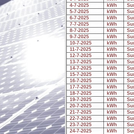
4-7-2025
kWh
Su
5-7-2025
kWh
Su
6-7-2025
kWh
Su
7-7-2025
kWh
Su
8-7-2025
kWh
Su
9-7-2025
kWh
Su
10-7-2025
kWh
Su
11-7-2025
kWh
Su
12-7-2025
kWh
Su
13-7-2025
kWh
Su
14-7-2025
kWh
Su
15-7-2025
kWh
Su
16-7-2025
kWh
Su
17-7-2025
kWh
Su
18-7-2025
kWh
Su
19-7-2025
kWh
Su
20-7-2025
kWh
Su
21-7-2025
kWh
Su
22-7-2025
kWh
Su
23-7-2025
kWh
Su
24-7-2025
kWh
Su